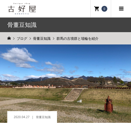
0
骨董豆知識
ブログ
骨董豆知識
群馬の古墳群と埴輪を紹介
2020.04.27
骨董豆知識