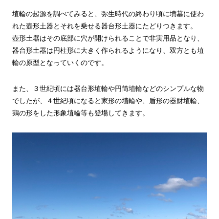
埴輪の起源を調べてみると、弥生時代の終わり頃に墳墓に使わ
れた壺形土器とそれを乗せる器台形土器にたどりつきます。
壺形土器はその底部に穴が開けられることで非実用品となり、
器台形土器は円柱形に大きく作られるようになり、双方とも埴
輪の原型となっていくのです。
また、３世紀頃には器台形埴輪や円筒埴輪などのシンプルな物
でしたが、４世紀頃になると家形の埴輪や、盾形の器財埴輪、
鶏の形をした形象埴輪等も登場してきます。