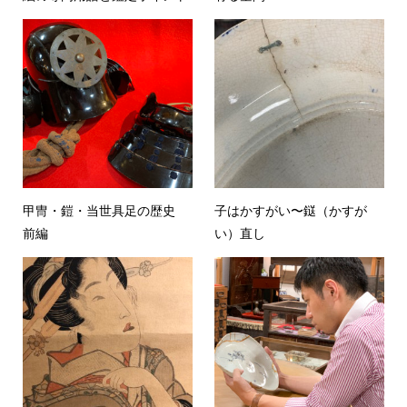
甲冑・鎧・当世具足の歴史
子はかすがい〜鎹（かすが
前編
い）直し