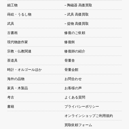
細工物
– 陶磁器 高価買取
蒔絵・うるし物
– 武具 高価買取
武具
– 提物 高価買取
古書画
修復のご依頼
現代物故作家
修復例
宗教・仏教関連
修復師の紹介
茶道具
骨董舎
時計・オルゴールほか
骨董会館
海外の品物
お問合わせ
家具・木製品
お客様の声
考古
よくある質問
書籍
プライバシーポリシー
オンラインショップご利用規約
買取依頼フォーム