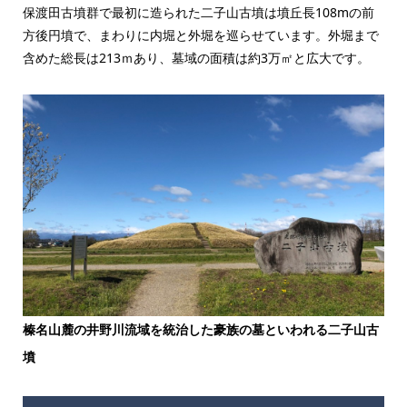
保渡田古墳群で最初に造られた二子山古墳は墳丘長108mの前
方後円墳で、まわりに内堀と外堀を巡らせています。外堀まで
含めた総長は213ｍあり、墓域の面積は約3万㎡と広大です。
榛名山麓の井野川流域を統治した豪族の墓といわれる二子山古
墳