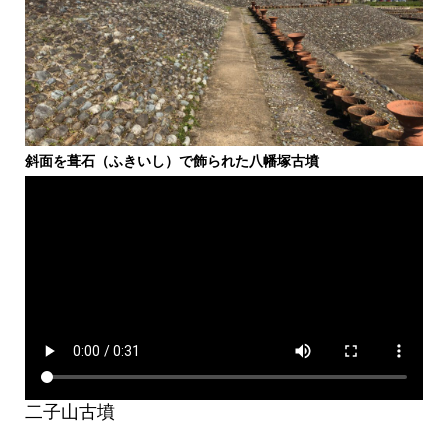
斜面を葺石（ふきいし）で飾られた八幡塚古墳
二子山古墳