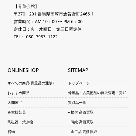
【骨董会館】
〒370-1201 群馬県高崎市倉賀野町2466-1
営業時間：AM 10：00 〜 PM 6：00
定休日：火・水曜日 第三日曜定休
TEL： 080−7933−1122
ONLINESHOP
SITEMAP
すべての商品(骨董品の通販)
トップページ
おすすめ商品
骨董品・古美術品の買取査定・売却
人間国宝
買取品一覧
帝室技芸員
– 根付 高価買取
陶磁器・焼き物
– 蒔絵 高価買取
提物
– 金工品 高価買取