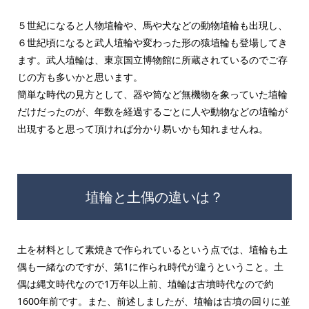
５世紀になると人物埴輪や、馬や犬などの動物埴輪も出現し、
６世紀頃になると武人埴輪や変わった形の猿埴輪も登場してき
ます。武人埴輪は、東京国立博物館に所蔵されているのでご存
じの方も多いかと思います。
簡単な時代の見方として、器や筒など無機物を象っていた埴輪
だけだったのが、年数を経過するごとに人や動物などの埴輪が
出現すると思って頂ければ分かり易いかも知れませんね。
埴輪と土偶の違いは？
土を材料として素焼きで作られているという点では、埴輪も土
偶も一緒なのですが、第1に作られ時代が違うということ。土
偶は縄文時代なので1万年以上前、埴輪は古墳時代なので約
1600年前です。また、前述しましたが、埴輪は古墳の回りに並