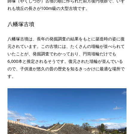
師塚（やくしづか）古墳の順に作られた前方後円墳群で、いず
れも墳丘の長さが100m級の大型古墳です。
八幡塚古墳
八幡塚古墳は、長年の発掘調査の結果をもとに築造時の姿に復
元されています。この古墳には、たくさんの埴輪が並べられて
いたことが、発掘調査でわかっており、円筒埴輪だけでも
6,000本と推定されるそうです。復元された埴輪が並んでいる
ので、子供達が悠久の昔の歴史を知るきっかけに最適な場所で
す。