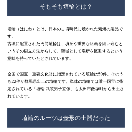
そもそも埴輪とは？
埴輪（はにわ）とは、日本の古墳時代に焼かれた素焼の製品で
す。
古墳に配置された円筒埴輪は、墳丘や重要な区画を囲い込むと
いうその樹立方法からして、聖域として場所を区割するという
意味を持っていたとされています。
全国で国宝・重要文化財に指定されている埴輪は59件。そのう
ち22件が群馬県出土の埴輪です。単体の埴輪では唯一国宝に指
定されている「埴輪 武装男子立像」も太田市飯塚町から出土さ
れています。
埴輪のルーツは壺形の土器だった