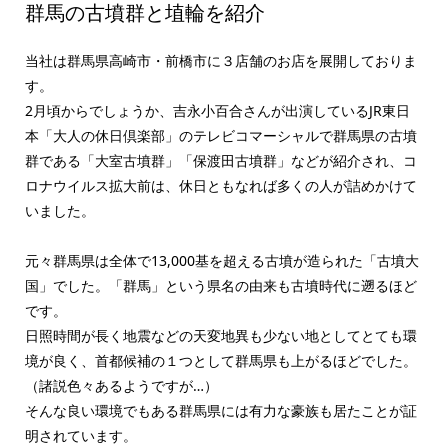
群馬の古墳群と埴輪を紹介
当社は群馬県高崎市・前橋市に３店舗のお店を展開しておりま
す。
2月頃からでしょうか、吉永小百合さんが出演しているJR東日
本「大人の休日倶楽部」のテレビコマーシャルで群馬県の古墳
群である「大室古墳群」「保渡田古墳群」などが紹介され、コ
ロナウイルス拡大前は、休日ともなれば多くの人が詰めかけて
いました。
元々群馬県は全体で13,000基を超える古墳が造られた「古墳大
国」でした。「群馬」という県名の由来も古墳時代に遡るほど
です。
日照時間が長く地震などの天変地異も少ない地としてとても環
境が良く、首都候補の１つとして群馬県も上がるほどでした。
（諸説色々あるようですが…）
そんな良い環境でもある群馬県には有力な豪族も居たことが証
明されています。