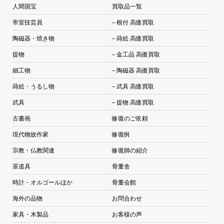
人間国宝
買取品一覧
帝室技芸員
– 根付 高価買取
陶磁器・焼き物
– 蒔絵 高価買取
提物
– 金工品 高価買取
細工物
– 陶磁器 高価買取
蒔絵・うるし物
– 武具 高価買取
武具
– 提物 高価買取
古書画
修復のご依頼
現代物故作家
修復例
宗教・仏教関連
修復師の紹介
茶道具
骨董舎
時計・オルゴールほか
骨董会館
海外の品物
お問合わせ
家具・木製品
お客様の声