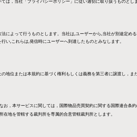
いては，当社「プライバシーポリシー」に従い適切に取り扱うものとし
法によって行うものとします。当社は,ユーザーから,当社が別途定める
行い,これらは,発信時にユーザーへ到達したものとみなします。
上の地位または本規約に基づく権利もしくは義務を第三者に譲渡し，ま
なお，本サービスに関しては，国際物品売買契約に関する国際連合条約
所在地を管轄する裁判所を専属的合意管轄裁判所とします。