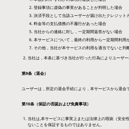
登録事項に虚偽の事実があることが判明した場合
決済手段として当該ユーザーが届け出たクレジット
料金等の支払債務の不履行があった場合
当社からの連絡に対し，一定期間返答がない場合
本サービスについて，最終の利用から一定期間利用
その他，当社が本サービスの利用を適当でないと判
当社は，本条に基づき当社が行った行為によりユーザー
第
9
条（退会）
ユーザーは，所定の退会手続により，本サービスから退会
第
10
条（保証の否認および免責事項）
当社は,本サービスに事実上または法律上の瑕疵（安全性,
ないことを保証するものではありません。