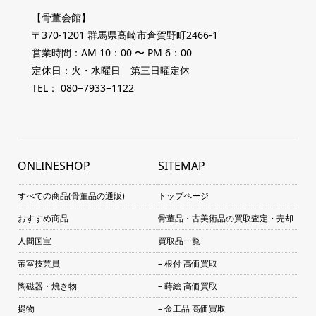
【骨董会館】
〒370-1201 群馬県高崎市倉賀野町2466-1
営業時間：AM 10：00 〜 PM 6：00
定休日：火・水曜日 第三日曜定休
TEL： 080−7933−1122
ONLINESHOP
SITEMAP
すべての商品(骨董品の通販)
トップページ
おすすめ商品
骨董品・古美術品の買取査定・売却
人間国宝
買取品一覧
帝室技芸員
– 根付 高価買取
陶磁器・焼き物
– 蒔絵 高価買取
提物
– 金工品 高価買取