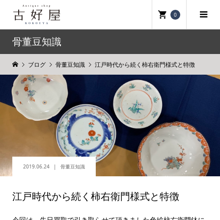
0
骨董豆知識
ブログ
骨董豆知識
江戸時代から続く柿右衛門様式と特徴
2019.06.24
骨董豆知識
江戸時代から続く柿右衛門様式と特徴
今回は、先日買取で引き取らせて頂きました色絵柿右衛門鉢に