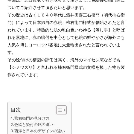
ついてご紹介させて頂きたいと思います。
その歴史は古く１６４０年代に酒井田喜三右衛門（初代柿右衛
門）によって日本独自の赤絵、柿右衛門様式が創始されたと言
われています、特徴的な肌の乳白色いわゆる【濁し手】と呼ば
れる素地に、赤の絵付を中心として色絵の鮮やかさが海外にも
人気を博しヨーロッパ各地に大量輸出されたと言われていま
す。
その絵付けの構図の評価は高く、海外のマイセン窯などでも
【シノワズリ】と言われる柿右衛門様式の文様を模した物も製
作されています。
目次
柿右衛門の見分け方
色絵と染付の銘の違い
西洋と日本のデザインの違い