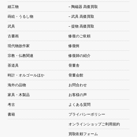
細工物
– 陶磁器 高価買取
蒔絵・うるし物
– 武具 高価買取
武具
– 提物 高価買取
古書画
修復のご依頼
現代物故作家
修復例
宗教・仏教関連
修復師の紹介
茶道具
骨董舎
時計・オルゴールほか
骨董会館
海外の品物
お問合わせ
家具・木製品
お客様の声
考古
よくある質問
書籍
プライバシーポリシー
オンラインショップご利用規約
買取依頼フォーム