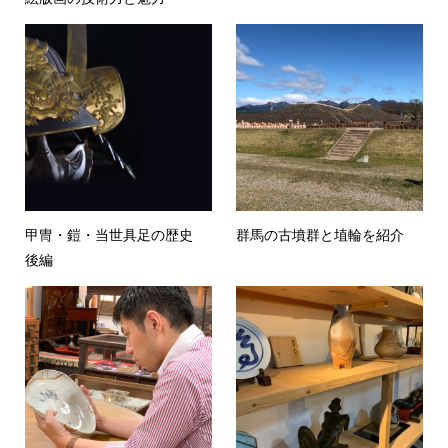
甲冑・鎧・当世具足の歴史
群馬の古墳群と埴輪を紹介
後編