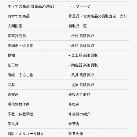
すべての商品(骨董品の通販)
トップページ
おすすめ商品
骨董品・古美術品の買取査定・売却
人間国宝
買取品一覧
帝室技芸員
– 根付 高価買取
陶磁器・焼き物
– 蒔絵 高価買取
提物
– 金工品 高価買取
細工物
– 陶磁器 高価買取
蒔絵・うるし物
– 武具 高価買取
武具
– 提物 高価買取
古書画
修復のご依頼
現代物故作家
修復例
宗教・仏教関連
修復師の紹介
茶道具
骨董舎
時計・オルゴールほか
骨董会館