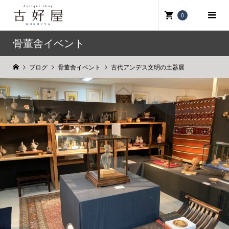
0
骨董舎イベント
ブログ
骨董舎イベント
古代アンデス文明の土器展