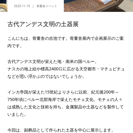
2020.11.19
骨董舎イベント
古代アンデス文明の土器展
こんにちは、骨董舎の吉池です。骨董舎展内で企画展示のご案
内です。
古代アンデス文明が栄えた地・南米の国ペルー。
ナスカの地上絵や標高2400㍍に広がる天空都市・マチュピチュ
などが思い浮かぶのではないでしょうか。
インカ帝国が栄えた15世紀よりさらに以前、紀元後200年～
750年頃にペルー北部海岸で栄えたモチェ文化。モチェの人々
は成熟した文化と技術を持ち、金属製品や土器などを製作して
いました。
今回は、副葬品として作られた土器を中心に展示します。