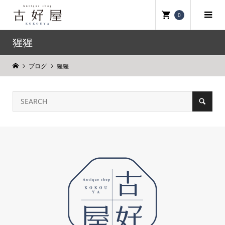
0
猩猩
ブログ
猩猩