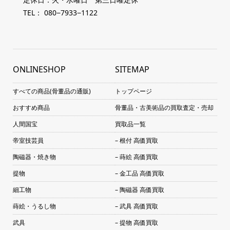
TEL： 080−7933−1122
ONLINESHOP
SITEMAP
すべての商品(骨董品の通販)
トップページ
おすすめ商品
骨董品・古美術品の買取査定・売却
人間国宝
買取品一覧
帝室技芸員
– 根付 高価買取
陶磁器・焼き物
– 蒔絵 高価買取
提物
– 金工品 高価買取
細工物
– 陶磁器 高価買取
蒔絵・うるし物
– 武具 高価買取
武具
– 提物 高価買取