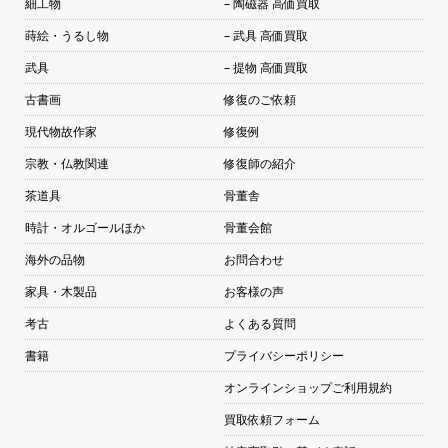
細工物
– 陶磁器 高価買取
蒔絵・うるし物
– 武具 高価買取
武具
– 提物 高価買取
古書画
修復のご依頼
現代物故作家
修復例
宗教・仏教関連
修復師の紹介
茶道具
骨董舎
時計・オルゴールほか
骨董会館
海外の品物
お問合わせ
家具・木製品
お客様の声
考古
よくある質問
書籍
プライバシーポリシー
オンラインショップご利用規約
買取依頼フォーム