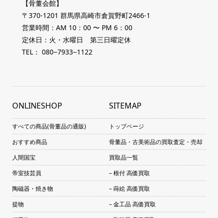
【骨董会館】
〒370-1201 群馬県高崎市倉賀野町2466-1
営業時間：AM 10：00 〜 PM 6：00
定休日：火・水曜日 第三日曜定休
TEL： 080−7933−1122
ONLINESHOP
SITEMAP
すべての商品(骨董品の通販)
トップページ
おすすめ商品
骨董品・古美術品の買取査定・売却
人間国宝
買取品一覧
帝室技芸員
– 根付 高価買取
陶磁器・焼き物
– 蒔絵 高価買取
提物
– 金工品 高価買取