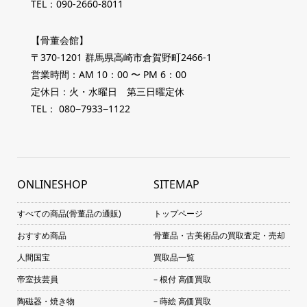
TEL：090-2660-8011
【骨董会館】
〒370-1201 群馬県高崎市倉賀野町2466-1
営業時間：AM 10：00 〜 PM 6：00
定休日：火・水曜日 第三日曜定休
TEL： 080−7933−1122
ONLINESHOP
SITEMAP
すべての商品(骨董品の通販)
トップページ
おすすめ商品
骨董品・古美術品の買取査定・売却
人間国宝
買取品一覧
帝室技芸員
– 根付 高価買取
陶磁器・焼き物
– 蒔絵 高価買取