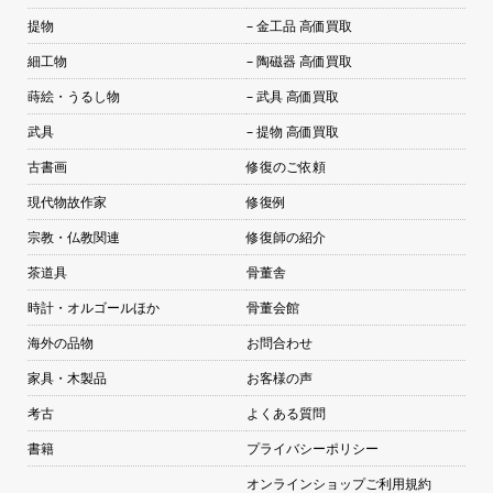
提物
– 金工品 高価買取
細工物
– 陶磁器 高価買取
蒔絵・うるし物
– 武具 高価買取
武具
– 提物 高価買取
古書画
修復のご依頼
現代物故作家
修復例
宗教・仏教関連
修復師の紹介
茶道具
骨董舎
時計・オルゴールほか
骨董会館
海外の品物
お問合わせ
家具・木製品
お客様の声
考古
よくある質問
書籍
プライバシーポリシー
オンラインショップご利用規約