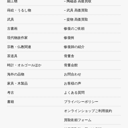
細工物
– 陶磁器 高価買取
蒔絵・うるし物
– 武具 高価買取
武具
– 提物 高価買取
古書画
修復のご依頼
現代物故作家
修復例
宗教・仏教関連
修復師の紹介
茶道具
骨董舎
時計・オルゴールほか
骨董会館
海外の品物
お問合わせ
家具・木製品
お客様の声
考古
よくある質問
書籍
プライバシーポリシー
オンラインショップご利用規約
買取依頼フォーム