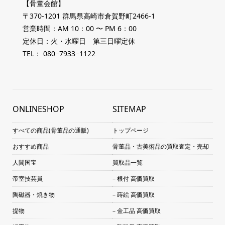
【骨董会館】
〒370-1201 群馬県高崎市倉賀野町2466-1
営業時間：AM 10：00 〜 PM 6：00
定休日：火・水曜日 第三日曜定休
TEL： 080−7933−1122
ONLINESHOP
SITEMAP
すべての商品(骨董品の通販)
トップページ
おすすめ商品
骨董品・古美術品の買取査定・売却
人間国宝
買取品一覧
帝室技芸員
– 根付 高価買取
陶磁器・焼き物
– 蒔絵 高価買取
提物
– 金工品 高価買取