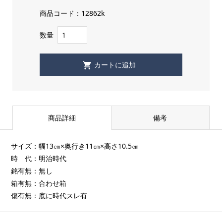
商品コード：12862k
数量
商品詳細
備考
サイズ：幅13㎝×奥行き11㎝×高さ10.5㎝
時 代：明治時代
銘有無：無し
箱有無：合わせ箱
傷有無：底に時代スレ有