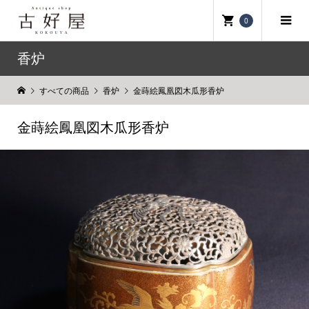
0
香炉
すべての商品
香炉
金蒔絵鳳凰図木瓜形香炉
金蒔絵鳳凰図木瓜形香炉