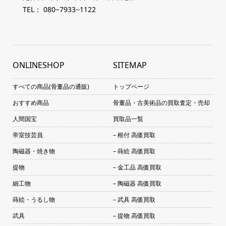
TEL： 080−7933−1122
ONLINESHOP
SITEMAP
すべての商品(骨董品の通販)
トップページ
おすすめ商品
骨董品・古美術品の買取査定・売却
人間国宝
買取品一覧
帝室技芸員
– 根付 高価買取
陶磁器・焼き物
– 蒔絵 高価買取
提物
– 金工品 高価買取
細工物
– 陶磁器 高価買取
蒔絵・うるし物
– 武具 高価買取
武具
– 提物 高価買取