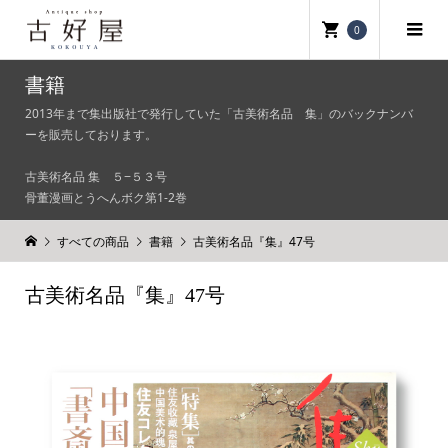
0
書籍
2013年まで集出版社で発行していた「古美術名品 集」のバックナンバ
ーを販売しております。
古美術名品 集 ５−５３号
骨董漫画とうへんボク第1-2巻
すべての商品
書籍
古美術名品『集』47号
古美術名品『集』47号