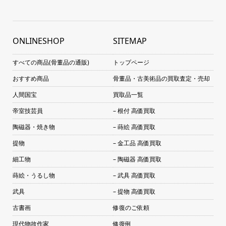
ONLINESHOP
SITEMAP
すべての商品(骨董品の通販)
トップページ
おすすめ商品
骨董品・古美術品の買取査定・売却
人間国宝
買取品一覧
帝室技芸員
– 根付 高価買取
陶磁器・焼き物
– 蒔絵 高価買取
提物
– 金工品 高価買取
細工物
– 陶磁器 高価買取
蒔絵・うるし物
– 武具 高価買取
武具
– 提物 高価買取
古書画
修復のご依頼
現代物故作家
修復例