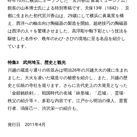
昨年10月に横浜にオープンした「宮川香山 眞葛ミュージアム」
館長の山本博士氏による特別寄稿です。天保13年（1842）、京
都に生まれた初代宮川香山は、29歳にして横浜に眞葛窯を構
え、西洋への輸出向け陶磁器の製造を開始。超絶技巧の陶磁器
は西洋の人々を驚嘆させました。高浮彫や釉下彩という技法を
駆使した名作や、晩年のわび･さびの境地に至る名品を紹介し
ています。
特集3 武州埼玉、歴史と観光
川越の蔵造り通りの街並みは明治26年の川越大火の後に生まれ
ました。大火を凌いだ蔵造りの秘密を紹介し、また、川越の歴
史と伝統の寺社を巡ります。さらに古代史上の大発見となった
「金錯銘鉄剣」、戦国時代の名城「鉢形城」「忍城」、霊場･
秩父の紹介等々、多彩な内容です。江戸から明治の偉人、普寛
行者、塙保己一、渋沢栄一の紹介も。
発行日 2011年4月