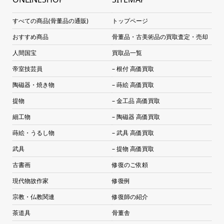
すべての商品(骨董品の通販)
トップページ
おすすめ商品
骨董品・古美術品の買取査定・売却
人間国宝
買取品一覧
帝室技芸員
– 根付 高価買取
陶磁器・焼き物
– 蒔絵 高価買取
提物
– 金工品 高価買取
細工物
– 陶磁器 高価買取
蒔絵・うるし物
– 武具 高価買取
武具
– 提物 高価買取
古書画
修復のご依頼
現代物故作家
修復例
宗教・仏教関連
修復師の紹介
茶道具
骨董舎