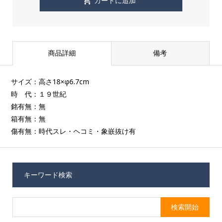
商品詳細
備考
サイズ：高さ18×φ6.7cm
時 代：１９世紀
銘有無：無
箱有無：無
傷有無：時代スレ・ヘコミ・象嵌抜け有
キーワード検索