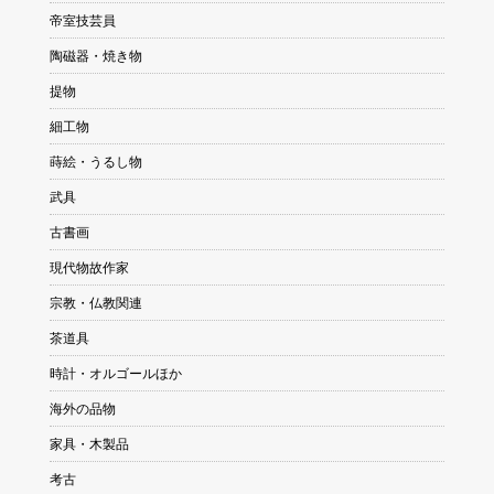
帝室技芸員
陶磁器・焼き物
提物
細工物
蒔絵・うるし物
武具
古書画
現代物故作家
宗教・仏教関連
茶道具
時計・オルゴールほか
海外の品物
家具・木製品
考古