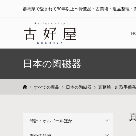
群馬県で愛されて30年以上〜骨董品・古美術・遺品整理・
H
日本の陶磁器
すべての商品
日本の陶磁器
真葛焼 蛙取手煎
時計・オルゴールほか
海外の品物