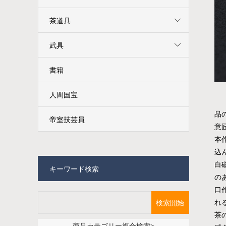
茶道具
武具
書籍
人間国宝
品
帝室技芸員
意
本
込
白
キーワード検索
の
口
れ
茶
商品カテゴリー複合検索>