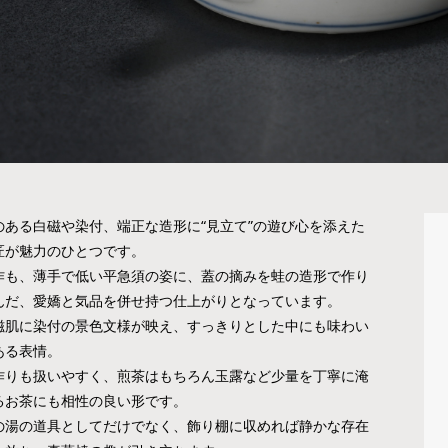
のある白磁や染付、端正な造形に“見立て”の遊び心を添えた
匠が魅力のひとつです。
作も、薄手で低い平急須の姿に、蓋の摘みを蛙の造形で作り
んだ、愛嬌と気品を併せ持つ仕上がりとなっています。
磁肌に染付の景色文様が映え、すっきりとした中にも味わい
ある表情。
作りも扱いやすく、煎茶はもちろん玉露など少量を丁寧に淹
るお茶にも相性の良い形です。
の湯の道具としてだけでなく、
飾り棚に収めれば静かな存在