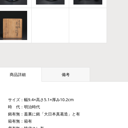
商品詳細
備考
サイズ：幅9.4×高さ5.1×厚み10.2cm
時 代：明治時代
銘有無：蓋裏に銘「大日本真葛造」と有
箱有無：箱有