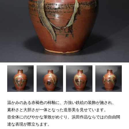
温かみのある赤褐色の柿釉に、力強い鉄絵の装飾が施され、
素朴さと大胆さが一体となった造形美を見せています。
壺全体にのびやかな筆致がめぐり、
浜田作品ならではの自由闊
達な表現が際立ちます。