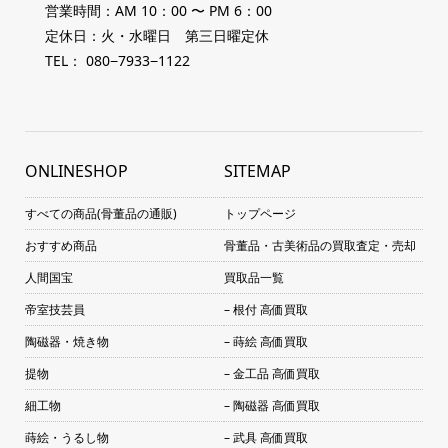
営業時間：AM 10：00 〜 PM 6：00
定休日：火・水曜日 第三日曜定休
TEL： 080−7933−1122
ONLINESHOP
SITEMAP
すべての商品(骨董品の通販)
トップページ
おすすめ商品
骨董品・古美術品の買取査定・売却
人間国宝
買取品一覧
帝室技芸員
– 根付 高価買取
陶磁器・焼き物
– 蒔絵 高価買取
提物
– 金工品 高価買取
細工物
– 陶磁器 高価買取
蒔絵・うるし物
– 武具 高価買取