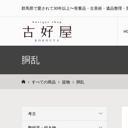
群馬県で愛されて30年以上〜骨董品・古美術・遺品整理・
H
胴乱
すべての商品
提物
胴乱
考古
陶磁器・焼き物