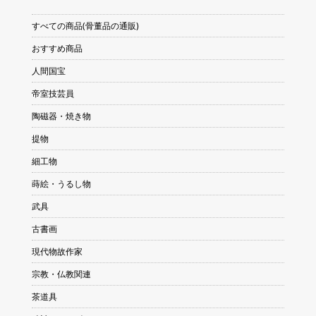
すべての商品(骨董品の通販)
おすすめ商品
人間国宝
帝室技芸員
陶磁器・焼き物
提物
細工物
蒔絵・うるし物
武具
古書画
現代物故作家
宗教・仏教関連
茶道具