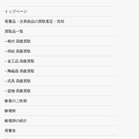
トップページ
骨董品・古美術品の買取査定・売却
買取品一覧
– 根付 高価買取
– 蒔絵 高価買取
– 金工品 高価買取
– 陶磁器 高価買取
– 武具 高価買取
– 提物 高価買取
修復のご依頼
修復例
修復師の紹介
骨董舎